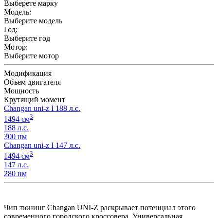
Выберете марку
Модель:
Выберите модель
Год:
Выберите год
Мотор:
Выберите мотор
Модификация
Объем двигателя
Мощность
Крутящий момент
Changan uni-z I 188 л.с.
3
1494 см
188 л.с.
300 нм
Changan uni-z I 147 л.с.
3
1494 см
147 л.с.
280 нм
Чип тюнинг Changan UNI-Z раскрывает потенциал этого
современного городского кроссовера. Универсальная