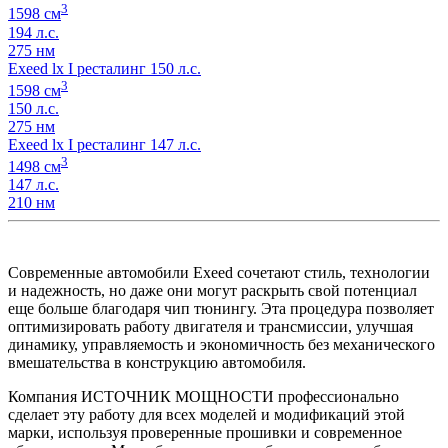
3
1598 см
194 л.с.
275 нм
Exeed lx I ресталинг 150 л.с.
3
1598 см
150 л.с.
275 нм
Exeed lx I ресталинг 147 л.с.
3
1498 см
147 л.с.
210 нм
Современные автомобили Exeed сочетают стиль, технологии
и надежность, но даже они могут раскрыть свой потенциал
еще больше благодаря чип тюнингу. Эта процедура позволяет
оптимизировать работу двигателя и трансмиссии, улучшая
динамику, управляемость и экономичность без механического
вмешательства в конструкцию автомобиля.
Компания ИСТОЧНИК МОЩНОСТИ профессионально
сделает эту работу для всех моделей и модификаций этой
марки, используя проверенные прошивки и современное