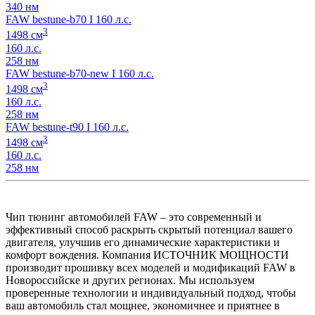
340 нм
FAW bestune-b70 I 160 л.с.
3
1498 см
160 л.с.
258 нм
FAW bestune-b70-new I 160 л.с.
3
1498 см
160 л.с.
258 нм
FAW bestune-t90 I 160 л.с.
3
1498 см
160 л.с.
258 нм
Чип тюнинг автомобилей FAW – это современный и
эффективный способ раскрыть скрытый потенциал вашего
двигателя, улучшив его динамические характеристики и
комфорт вождения. Компания ИСТОЧНИК МОЩНОСТИ
производит прошивку всех моделей и модификаций FAW в
Новороссийске и других регионах. Мы используем
проверенные технологии и индивидуальный подход, чтобы
ваш автомобиль стал мощнее, экономичнее и приятнее в