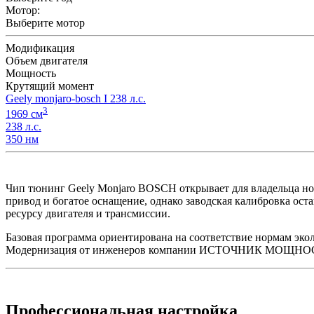
Мотор:
Выберите мотор
Модификация
Объем двигателя
Мощность
Крутящий момент
Geely monjaro-bosch I 238 л.с.
3
1969 см
238 л.с.
350 нм
Чип тюнинг Geely Monjaro BOSCH открывает для владельца нов
привод и богатое оснащение, однако заводская калибровка ост
ресурсу двигателя и трансмиссии.
Базовая программа ориентирована на соответствие нормам экол
Модернизация от инженеров компании ИСТОЧНИК МОЩНОСТИ уб
Профессиональная настройка