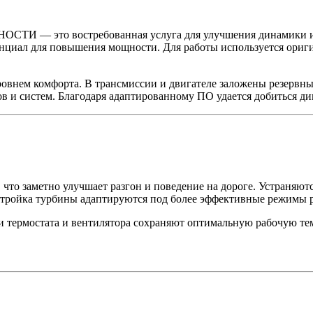
И — это востребованная услуга для улучшения динамики и 
иал для повышения мощности. Для работы используется оригин
внем комфорта. В трансмиссии и двигателе заложены резервны
в и систем. Благодаря адаптированному ПО удается добиться ди
о заметно улучшает разгон и поведение на дороге. Устраняются
стройка турбины адаптируются под более эффективные режимы 
 термостата и вентилятора сохраняют оптимальную рабочую темп