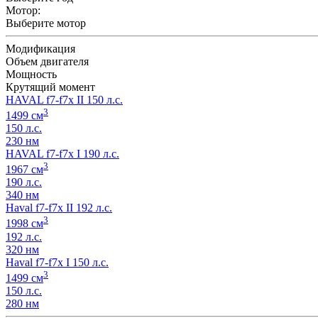
Мотор:
Выберите мотор
Модификация
Объем двигателя
Мощность
Крутящий момент
HAVAL f7-f7x II 150 л.с.
3
1499 см
150 л.с.
230 нм
HAVAL f7-f7x I 190 л.с.
3
1967 см
190 л.с.
340 нм
Haval f7-f7x II 192 л.с.
3
1998 см
192 л.с.
320 нм
Haval f7-f7x I 150 л.с.
3
1499 см
150 л.с.
280 нм