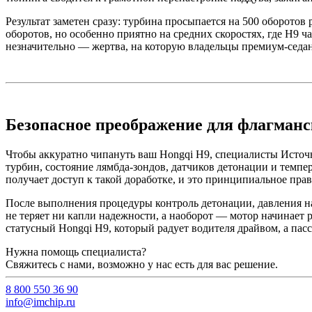
Результат заметен сразу: турбина просыпается на 500 оборото
оборотов, но особенно приятно на средних скоростях, где H9 ч
незначительно — жертва, на которую владельцы премиум-седан
Безопасное преображение для флагманс
Чтобы аккуратно чипануть ваш Hongqi H9, специалисты Источ
турбин, состояние лямбда-зондов, датчиков детонации и темп
получает доступ к такой доработке, и это принципиальное пра
После выполнения процедуры контроль детонации, давления н
не теряет ни капли надежности, а наоборот — мотор начинает
статусный Hongqi H9, который радует водителя драйвом, а па
Нужна помощь специалиста?
Свяжитесь с нами, возможно у нас есть для вас решение.
8 800 550 36 90
info@imchip.ru