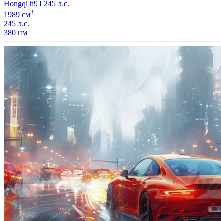
Hongqi h9 I 245 л.с.
3
1989 см
245 л.с.
380 нм