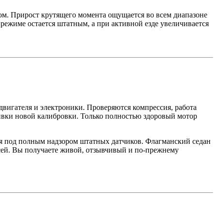
ком. Прирост крутящего момента ощущается во всем диапазоне
м режиме остается штатным, а при активной езде увеличивается
вигателя и электроники. Проверяются компрессия, работа
ивки новой калибровки. Только полностью здоровый мотор
я под полным надзором штатных датчиков. Флагманский седан
есей. Вы получаете живой, отзывчивый и по-прежнему