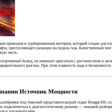
ным приводом и турбированным мотором, который создан для пл
софта, притупляющего реакции на педаль газа. Качественный чи
кую часть.
спортивный болид, но начинает двигаться с достоинством и лег
едварительного разгона. При этом плавность хода и бесшумность
компании Источник Мощности
либровки под тяжелый представительский седан Hongqi H9, сох
о подключиться к диагностическому разъему — никакой разборк
ния и топливоподачи.