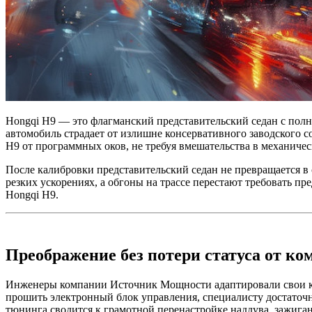
Hongqi H9 — это флагманский представительский седан с пол
автомобиль страдает от излишне консервативного заводского 
H9 от программных оков, не требуя вмешательства в механичес
После калибровки представительский седан не превращается в 
резких ускорениях, а обгоны на трассе перестают требовать пр
Hongqi H9.
Преображение без потери статуса от 
Инженеры компании Источник Мощности адаптировали свои ка
прошить электронный блок управления, специалисту достаточн
тюнинга сводится к грамотной перенастройке наддува, зажига