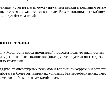
в раньше, исчезает пауза между нажатием педали и реальным рыв
аще всего эксплуатируется в городе. Расход топлива в спокойно
ов идут без сомнений.
кого седана
ник Мощности перед прошивкой проводят полную диагностику д
ературы — любые отклонения фиксируются и устраняются до зал
вило компании.
аддува, температурных режимов и топливной коррекции остаетс
 работать в более оптимальных условиях без переобедненных см
ссажиров — безупречным комфортом.