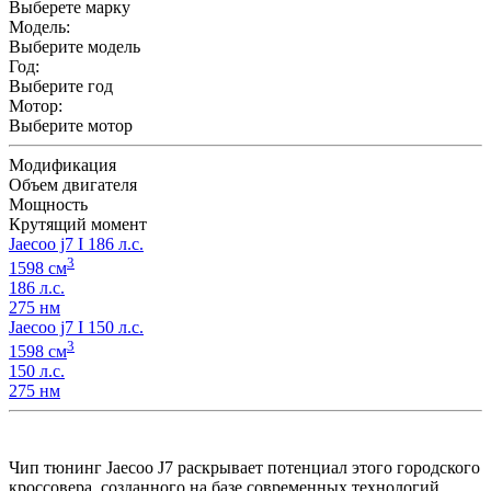
Выберете марку
Модель:
Выберите модель
Год:
Выберите год
Мотор:
Выберите мотор
Модификация
Объем двигателя
Мощность
Крутящий момент
Jaecoo j7 I 186 л.с.
3
1598 см
186 л.с.
275 нм
Jaecoo j7 I 150 л.с.
3
1598 см
150 л.с.
275 нм
Чип тюнинг Jaecoo J7 раскрывает потенциал этого городского
кроссовера, созданного на базе современных технологий.