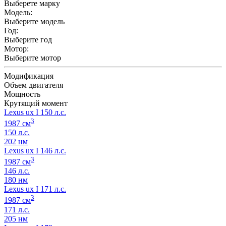
Выберете марку
Модель:
Выберите модель
Год:
Выберите год
Мотор:
Выберите мотор
Модификация
Объем двигателя
Мощность
Крутящий момент
Lexus ux I 150 л.с.
3
1987 см
150 л.с.
202 нм
Lexus ux I 146 л.с.
3
1987 см
146 л.с.
180 нм
Lexus ux I 171 л.с.
3
1987 см
171 л.с.
205 нм