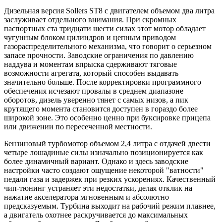
Дизельная версия Sollers ST8 с двигателем объемом два литра
заслуживает отдельного внимания. При скромных
паспортных ста тридцати шести силах этот мотор обладает
чугунным блоком цилиндров и цепным приводом
газораспределительного механизма, что говорит о серьезном
запасе прочности. Заводские ограничения по давлению
наддува и моментам впрыска сдерживают тяговые
возможности агрегата, который способен выдавать
значительно больше. После корректировки программного
обеспечения исчезают провалы в среднем диапазоне
оборотов, дизель уверенно тянет с самых низов, а пик
крутящего момента становится доступен в гораздо более
широкой зоне. Это особенно ценно при буксировке прицепа
или движении по пересеченной местности.
Бензиновый турбомотор объемом 2,4 литра с отдачей двести
четыре лошадиные силы изначально позиционируется как
более динамичный вариант. Однако и здесь заводские
настройки часто создают ощущение некоторой "ватности"
педали газа и задержек при резких ускорениях. Качественный
чип-тюнинг устраняет эти недостатки, делая отклик на
нажатие акселератора мгновенным и абсолютно
предсказуемым. Турбина выходит на рабочий режим плавнее,
а двигатель охотнее раскручивается до максимальных