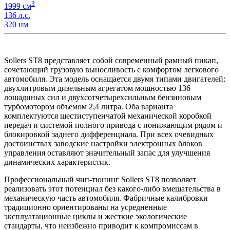
3
1999 см
136 л.с.
320 нм
Sollers ST8 представляет собой современный рамный пикап,
сочетающий грузовую выносливость с комфортом легкового
автомобиля. Эта модель оснащается двумя типами двигателей:
двухлитровым дизельным агрегатом мощностью 136
лошадиных сил и двухсотчетырехсильным бензиновым
турбомотором объемом 2,4 литра. Оба варианта
комплектуются шестиступенчатой механической коробкой
передач и системой полного привода с понижающим рядом и
блокировкой заднего дифференциала. При всех очевидных
достоинствах заводские настройки электронных блоков
управления оставляют значительный запас для улучшения
динамических характеристик.
Профессиональный чип-тюнинг Sollers ST8 позволяет
реализовать этот потенциал без какого-либо вмешательства в
механическую часть автомобиля. Фабричные калибровки
традиционно ориентированы на усредненные
эксплуатационные циклы и жесткие экологические
стандарты, что неизбежно приводит к компромиссам в