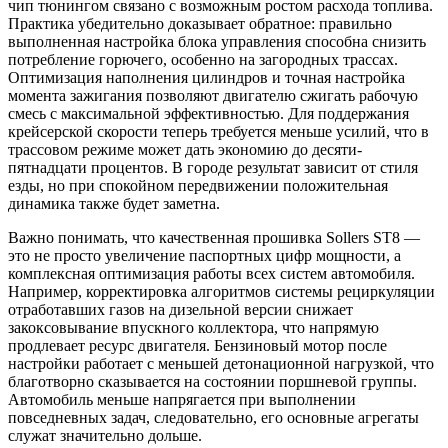
чип тюнингом связано с возможным ростом расхода топлива.
Практика убедительно доказывает обратное: правильно
выполненная настройка блока управления способна снизить
потребление горючего, особенно на загородных трассах.
Оптимизация наполнения цилиндров и точная настройка
момента зажигания позволяют двигателю сжигать рабочую
смесь с максимальной эффективностью. Для поддержания
крейсерской скорости теперь требуется меньше усилий, что в
трассовом режиме может дать экономию до десяти-
пятнадцати процентов. В городе результат зависит от стиля
езды, но при спокойном передвижении положительная
динамика также будет заметна.
Важно понимать, что качественная прошивка Sollers ST8 —
это не просто увеличение паспортных цифр мощности, а
комплексная оптимизация работы всех систем автомобиля.
Например, корректировка алгоритмов системы рециркуляции
отработавших газов на дизельной версии снижает
закоксовывание впускного коллектора, что напрямую
продлевает ресурс двигателя. Бензиновый мотор после
настройки работает с меньшей детонационной нагрузкой, что
благотворно сказывается на состоянии поршневой группы.
Автомобиль меньше напрягается при выполнении
повседневных задач, следовательно, его основные агрегаты
служат значительно дольше.