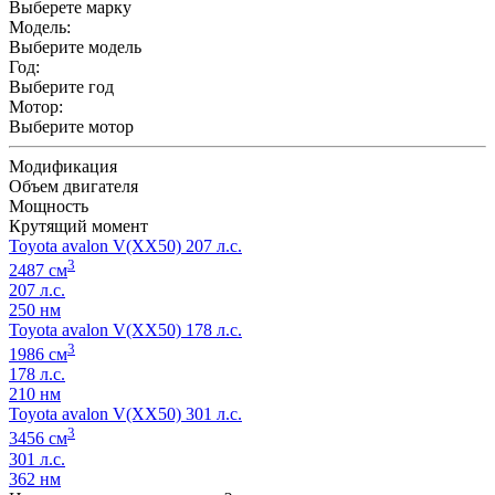
Выберете марку
Модель:
Выберите модель
Год:
Выберите год
Мотор:
Выберите мотор
Модификация
Объем двигателя
Мощность
Крутящий момент
Toyota avalon V(XX50) 207 л.с.
3
2487 см
207 л.с.
250 нм
Toyota avalon V(XX50) 178 л.с.
3
1986 см
178 л.с.
210 нм
Toyota avalon V(XX50) 301 л.с.
3
3456 см
301 л.с.
362 нм