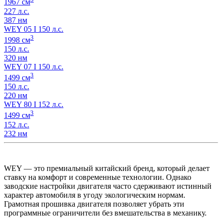
1967 см
227 л.с.
387 нм
WEY 05 I 150 л.с.
3
1998 см
150 л.с.
320 нм
WEY 07 I 150 л.с.
3
1499 см
150 л.с.
220 нм
WEY 80 I 152 л.с.
3
1499 см
152 л.с.
232 нм
WEY — это премиальный китайский бренд, который делает
ставку на комфорт и современные технологии. Однако
заводские настройки двигателя часто сдерживают истинный
характер автомобиля в угоду экологическим нормам.
Грамотная прошивка двигателя позволяет убрать эти
программные ограничители без вмешательства в механику.