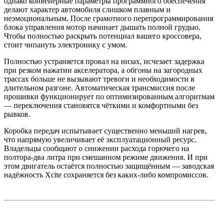
однако конвейерные параметры программного обеспечения
делают характер автомобиля слишком плавным и
неэмоциональным. После грамотного перепрограммирования
блока управления мотор начинает дышать полной грудью.
Чтобы полностью раскрыть потенциал вашего кроссовера,
стоит чипануть электронику с умом.
Полностью устраняется провал на низах, исчезает задержка
при резком нажатии акселератора, а обгоны на загородных
трассах больше не вызывают тревоги и необходимости в
длительном разгоне. Автоматическая трансмиссия после
прошивки функционирует по оптимизированным алгоритмам
— переключения становятся чёткими и комфортными без
рывков.
Коробка передач испытывает существенно меньший нагрев,
что напрямую увеличивает её эксплуатационный ресурс.
Владельцы сообщают о снижении расхода горючего на
полтора-два литра при смешанном режиме движения. И при
этом двигатель остаётся полностью защищённым — заводская
надёжность Xcite сохраняется без каких-либо компромиссов.