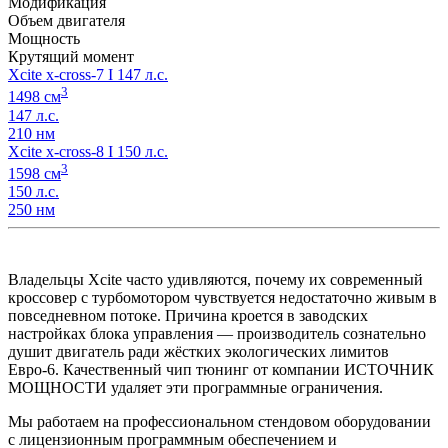
Модификация
Объем двигателя
Мощность
Крутящий момент
Xcite x-cross-7 I 147 л.с.
3
1498 см
147 л.с.
210 нм
Xcite x-cross-8 I 150 л.с.
3
1598 см
150 л.с.
250 нм
Владельцы Xcite часто удивляются, почему их современный
кроссовер с турбомотором чувствуется недостаточно живым в
повседневном потоке. Причина кроется в заводских
настройках блока управления — производитель сознательно
душит двигатель ради жёстких экологических лимитов
Евро-6. Качественный чип тюнинг от компании ИСТОЧНИК
МОЩНОСТИ удаляет эти программные ограничения.
Мы работаем на профессиональном стендовом оборудовании
с лицензионным программным обеспечением и