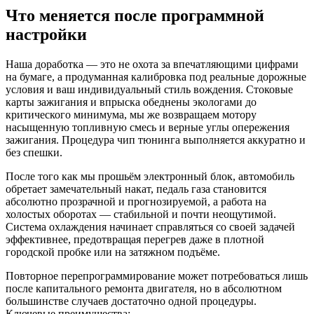
Что меняется после программной
настройки
Наша доработка — это не охота за впечатляющими цифрами
на бумаге, а продуманная калибровка под реальные дорожные
условия и ваш индивидуальный стиль вождения. Стоковые
карты зажигания и впрыска обеднены экологами до
критического минимума, мы же возвращаем мотору
насыщенную топливную смесь и верные углы опережения
зажигания. Процедура чип тюнинга выполняется аккуратно и
без спешки.
После того как мы прошьём электронный блок, автомобиль
обретает замечательный накат, педаль газа становится
абсолютно прозрачной и прогнозируемой, а работа на
холостых оборотах — стабильной и почти неощутимой.
Система охлаждения начинает справляться со своей задачей
эффективнее, предотвращая перегрев даже в плотной
городской пробке или на затяжном подъёме.
Повторное перепрограммирование может потребоваться лишь
после капитального ремонта двигателя, но в абсолютном
большинстве случаев достаточно одной процедуры.
Ключевые преимущества: