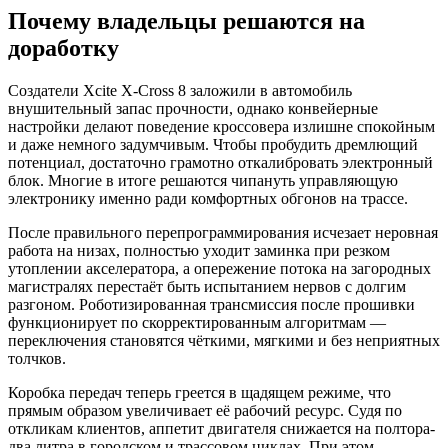
Почему владельцы решаются на
доработку
Создатели Xcite X-Cross 8 заложили в автомобиль
внушительный запас прочности, однако конвейерные
настройки делают поведение кроссовера излишне спокойным
и даже немного задумчивым. Чтобы пробудить дремлющий
потенциал, достаточно грамотно откалибровать электронный
блок. Многие в итоге решаются чипануть управляющую
электронику именно ради комфортных обгонов на трассе.
После правильного перепрограммирования исчезает неровная
работа на низах, полностью уходит заминка при резком
утоплении акселератора, а опережение потока на загородных
магистралях перестаёт быть испытанием нервов с долгим
разгоном. Роботизированная трансмиссия после прошивки
функционирует по скорректированным алгоритмам —
переключения становятся чёткими, мягкими и без неприятных
толчков.
Коробка передач теперь греется в щадящем режиме, что
прямым образом увеличивает её рабочий ресурс. Судя по
откликам клиентов, аппетит двигателя снижается на полтора-
два литра в городском и трассовом циклах. При этом